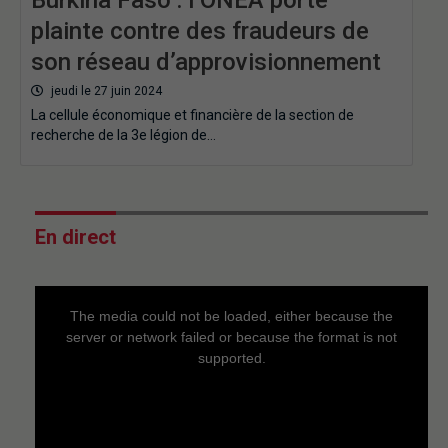
plainte contre des fraudeurs de
son réseau d’approvisionnement
jeudi le 27 juin 2024
La cellule économique et financière de la section de
recherche de la 3e légion de…
En direct
This
is
a
The media could not be loaded, either because the
modal
window.
server or network failed or because the format is not
supported.