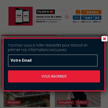
LES DERNIERS ARTICLES
Inscrivez-vous à notre newsletter pour recevoir en
premier nos informations exclusives
VOUS ABONNER
Securite
Actualités
Culture