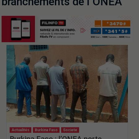
branchements de l’ONEA
Actualités
Burkina Faso
Societe
Burkina Faso : l’ONEA porte