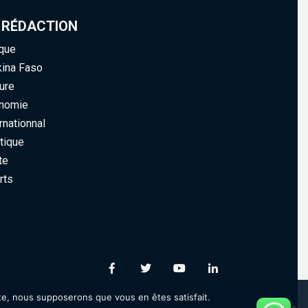
 RÉDACTION
ique
kina Faso
ure
nomie
rnationnal
tique
te
rts
ite, nous supposerons que vous en êtes satisfait.