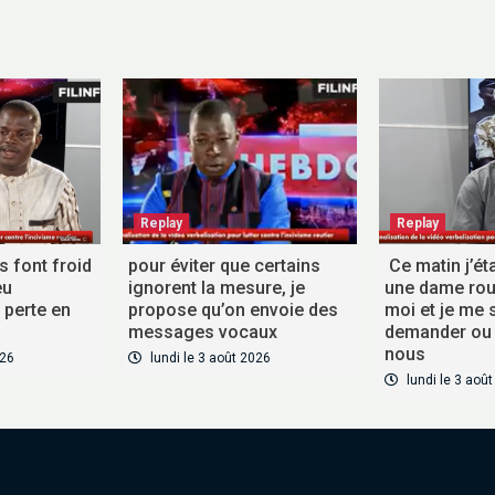
Replay
Replay
es font froid
pour éviter que certains
Ce matin j’éta
eu
ignorent la mesure, je
une dame roul
perte en
propose qu’on envoie des
moi et je me 
messages vocaux
demander ou
nous
026
lundi le 3 août 2026
lundi le 3 aoû