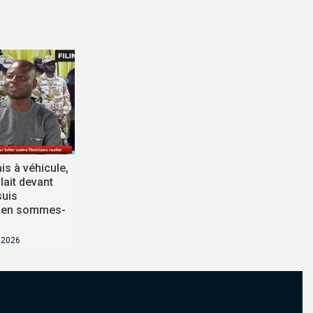
is à véhicule,
ait devant
suis
 en sommes-
t 2026