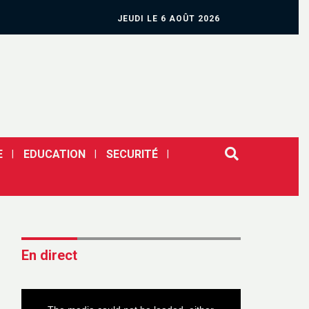
JEUDI LE 6 AOÛT 2026
E
EDUCATION
SECURITÉ
En direct
This
is
a