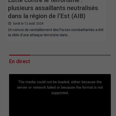
plusieurs assaillants neutralisés
dans la région de l’Est (AIB)
lundi le 12 août 2024
Un convoi de ravitaillement des Forces combattantes a été
la cible d’une attaque terroriste dans…
En direct
This
is
a
The media could not be loaded, either because the
modal
window.
server or network failed or because the format is not
supported.