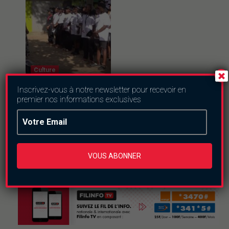
Culture
Inscrivez-vous à notre newsletter pour recevoir en
Ferien Akademie
premier nos informations exclusives
2026 : trois
semaines pour
semer l’esprit
d’entreprise chez
les jeunes
jeudi le 6 août 2026
VOUS ABONNER