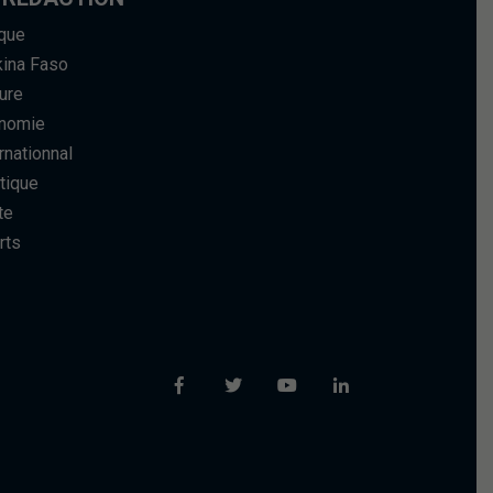
ique
kina Faso
ure
nomie
rnationnal
tique
te
rts