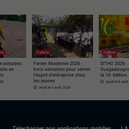
ure
Culture
Culture
e pintades :
Ferien Akademie 2026 :
SITHO 2026 :
able en
trois semaines pour semer
Ouagadougou 
es
l’esprit d’entreprise chez
la 16ᵉ édition
les jeunes
026
jeudi le 6 aoû
jeudi le 6 août 2026
Telecharger nos applications mobiles
LA