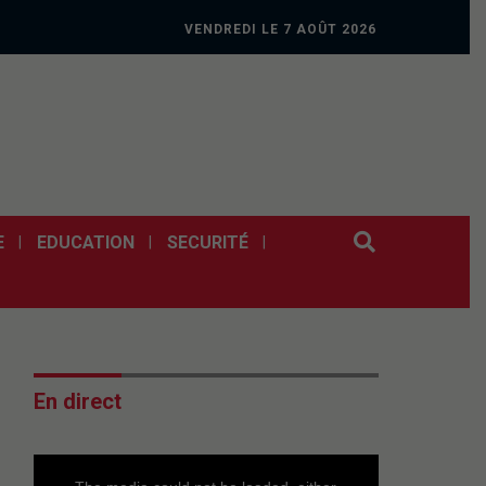
VENDREDI LE 7 AOÛT 2026
E
EDUCATION
SECURITÉ
En direct
This
is
a