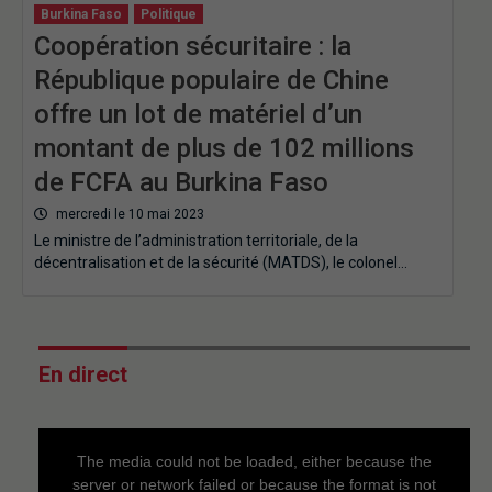
Burkina Faso
Politique
Coopération sécuritaire : la
République populaire de Chine
offre un lot de matériel d’un
montant de plus de 102 millions
de FCFA au Burkina Faso
mercredi le 10 mai 2023
Le ministre de l’administration territoriale, de la
décentralisation et de la sécurité (MATDS), le colonel…
En direct
This
is
a
The media could not be loaded, either because the
modal
window.
server or network failed or because the format is not