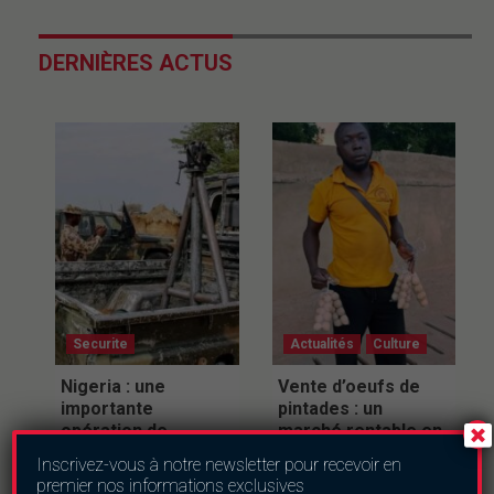
DERNIÈRES ACTUS
Securite
Actualités
Culture
Nigeria : une
Vente d’oeufs de
importante
pintades : un
opération de
marché rentable en
sauvetage a permis
saison des pluies
Inscrivez-vous à notre newsletter pour recevoir en
la libération de 308
jeudi le 6 août 2026
premier nos informations exclusives