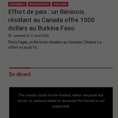
Actualités
Burkina Faso
Securite
Effort de paix : un Béninois
résidant au Canada offre 1000
dollars au Burkina Faso
vendredi le 11 avril 2025
Fèmy Fagla, un Béninois résidant au Canada ( Ottawa ) a
offert ce jeudi 10…
En direct
This
is
a
The media could not be loaded, either because the
modal
window.
server or network failed or because the format is not
supported.