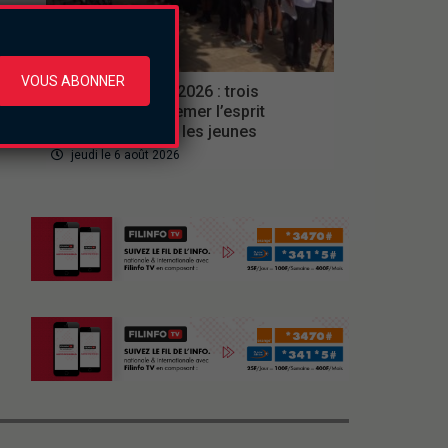
Culture
VOUS ABONNER
Ferien Akademie 2026 : trois
semaines pour semer l’esprit
d’entreprise chez les jeunes
jeudi le 6 août 2026