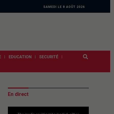
SAMEDI LE 8 AOÛT 2026
E
EDUCATION
SECURITÉ
En direct
This
is
a