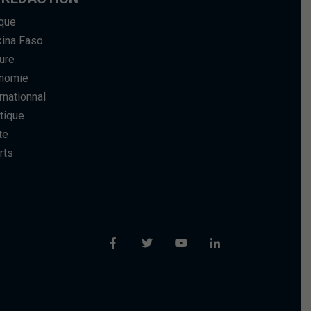
ique
kina Faso
ure
nomie
rnationnal
tique
te
rts