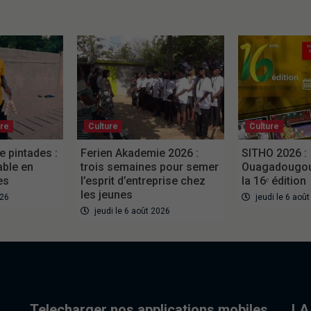
ure
Culture
Culture
e pintades :
Ferien Akademie 2026 :
SITHO 2026 :
able en
trois semaines pour semer
Ouagadougou 
es
l’esprit d’entreprise chez
la 16ᵉ édition
les jeunes
026
jeudi le 6 aoû
jeudi le 6 août 2026
Telecharger nos applications mobiles
LA