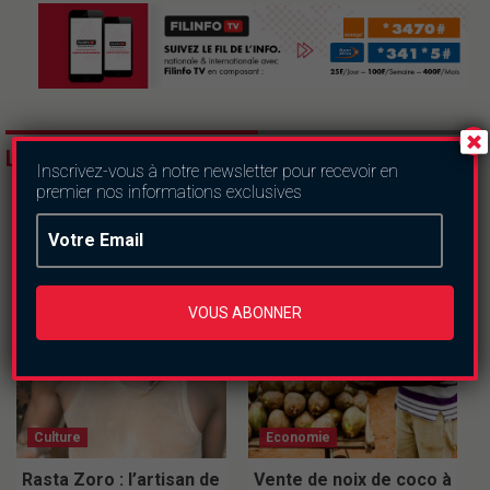
LES DERNIERS ARTICLES
Inscrivez-vous à notre newsletter pour recevoir en
premier nos informations exclusives
VOUS ABONNER
Culture
Economie
Rasta Zoro : l’artisan de
Vente de noix de coco à