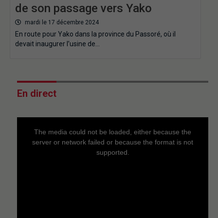
de son passage vers Yako
mardi le 17 décembre 2024
En route pour Yako dans la province du Passoré, où il
devait inaugurer l’usine de…
En direct
This
is
a
The media could not be loaded, either because the
modal
window.
server or network failed or because the format is not
supported.