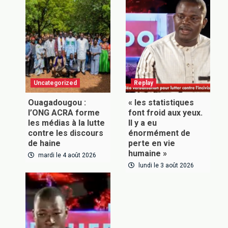
Uncategorized
Replay
Ouagadougou :
« les statistiques
l’ONG ACRA forme
font froid aux yeux.
les médias à la lutte
Il y a eu
contre les discours
énormément de
de haine
perte en vie
humaine »
mardi le 4 août 2026
lundi le 3 août 2026