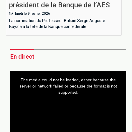
président de la Banque de l’AES
lundi le 9 février 2026
La nomination du Professeur Balibié Serge Auguste
Bayala à la tête de la Banque confédérale…
En direct
This
is
a
The media could not be loaded, either because the
modal
window.
server or network failed or because the format is not
supported.