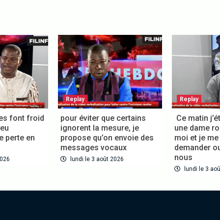
Replay
Replay
es font froid
pour éviter que certains
Ce matin j’éta
eu
ignorent la mesure, je
une dame roul
perte en
propose qu’on envoie des
moi et je me 
messages vocaux
demander ou
nous
026
lundi le 3 août 2026
lundi le 3 aoû