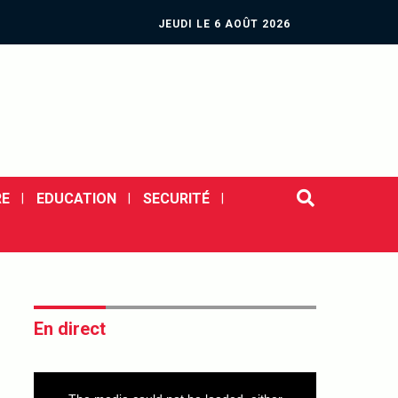
JEUDI LE 6 AOÛT 2026
E
EDUCATION
SECURITÉ
En direct
This
is
a