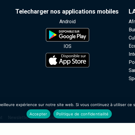
Telecharger nos applications mobiles
LA
Android
Afr
Bur
Cult
Eco
IOS
Inte
Poli
San
Spo
illeure expérience sur notre site web. Si vous continuez à utiliser ce s
Accepter
Politique de confidentialité
t
Newsletter
Partenariat
Nous contacter