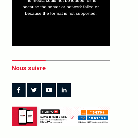
The media could not be loaded, either
modal
window.
because the server or network failed or
because the format is not supported.
Nous suivre