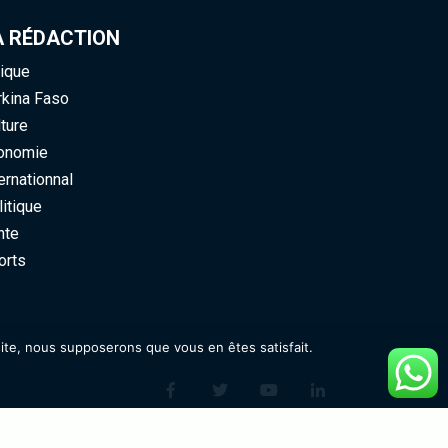
 RÉDACTION
ique
kina Faso
ure
nomie
rnationnal
tique
te
rts
ite, nous supposerons que vous en êtes satisfait.