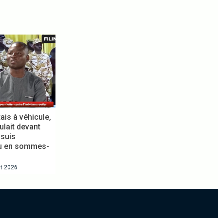
is à véhicule,
ait devant
suis
 en sommes-
t 2026