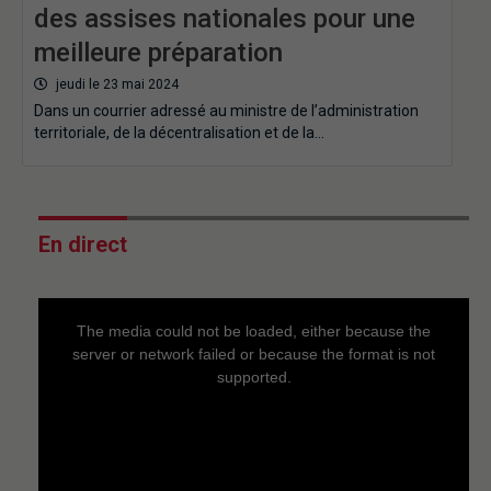
des assises nationales pour une
meilleure préparation
jeudi le 23 mai 2024
Dans un courrier adressé au ministre de l’administration
territoriale, de la décentralisation et de la…
En direct
This
is
a
The media could not be loaded, either because the
modal
window.
server or network failed or because the format is not
supported.