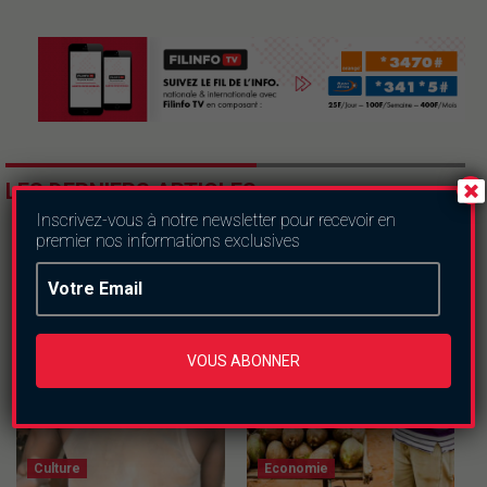
LES DERNIERS ARTICLES
Inscrivez-vous à notre newsletter pour recevoir en
premier nos informations exclusives
VOUS ABONNER
Culture
Economie