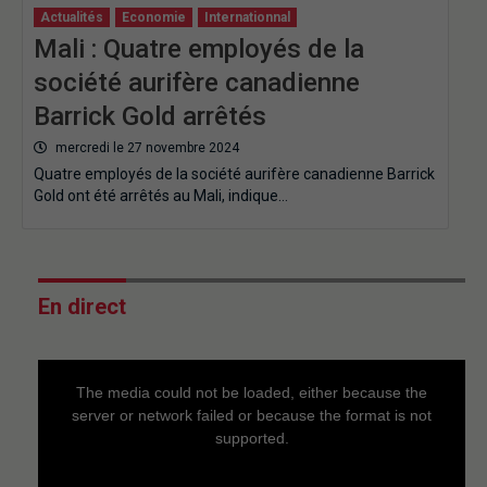
Actualités
Economie
Internationnal
Mali : Quatre employés de la
société aurifère canadienne
Barrick Gold arrêtés
mercredi le 27 novembre 2024
Quatre employés de la société aurifère canadienne Barrick
Gold ont été arrêtés au Mali, indique…
En direct
This
is
a
The media could not be loaded, either because the
modal
window.
server or network failed or because the format is not
supported.