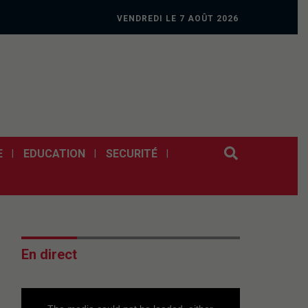
VENDREDI LE 7 AOÛT 2026
E
EDUCATION
SECURITÉ
En direct
This
is
a