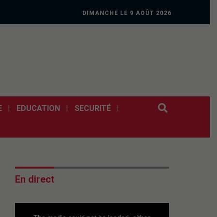
DIMANCHE LE 9 AOÛT 2026
E
EDUCATION
SECURITÉ
En direct
This
is
a