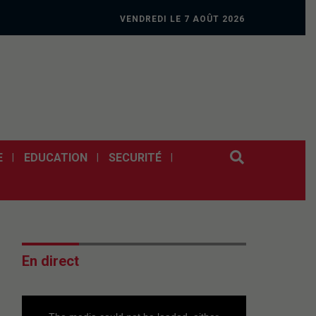
VENDREDI LE 7 AOÛT 2026
E
EDUCATION
SECURITÉ
En direct
This
is
a