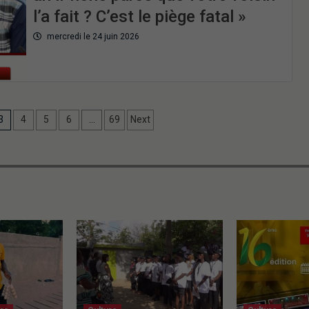
l’a fait ? C’est le piège fatal »
mercredi le 24 juin 2026
3
4
5
6
…
69
Next