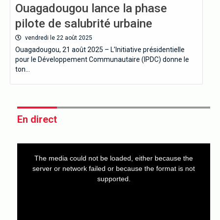
Ouagadougou lance la phase
pilote de salubrité urbaine
vendredi le 22 août 2025
Ouagadougou, 21 août 2025 – L’Initiative présidentielle
pour le Développement Communautaire (IPDC) donne le
ton…
En direct
This
is
a
The media could not be loaded, either because the
modal
window.
server or network failed or because the format is not
supported.