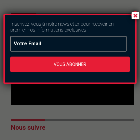
En direct
Inscrivez-vous à notre newsletter pour recevoir en
premier nos informations exclusives
This
is
a
The media could not be loaded, either because the
modal
window.
server or network failed or because the format is not
supported.
VOUS ABONNER
Nous suivre