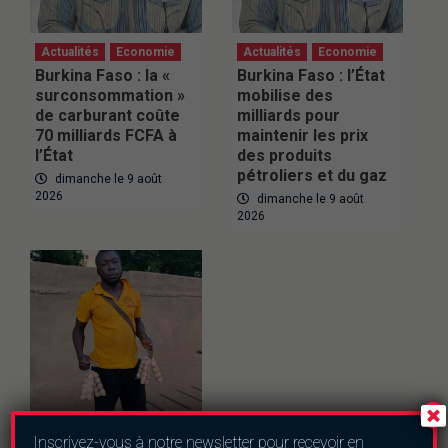
Actualités
Economie
Actualités
Economie
Burkina Faso : la «
Burkina Faso : l’État
surconsommation »
mobilise des
de carburant coûte
milliards pour
70 milliards FCFA à
maintenir les prix
l’État
des produits
pétroliers et du gaz
dimanche le 9 août
2026
dimanche le 9 août
2026
Inscrivez-vous à notre newsletter pour recevoir en
Actualités
Culture