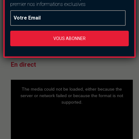
premier nos informations exclusives
Vente d’oeufs de
pintades : un marché
rentable en saison
des pluies
jeudi le 6 août 2026
VOUS ABONNER
En direct
This
is
a
The media could not be loaded, either because the
modal
window.
server or network failed or because the format is not
supported.