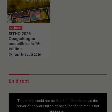
Culture
SITHO 2026 :
Ouagadougou
accueillera la 16ᵉ
édition
jeudi le 6 août 2026
En direct
This
is
a
The media could not be loaded, either because the
modal
window.
server or network failed or because the format is not
supported.