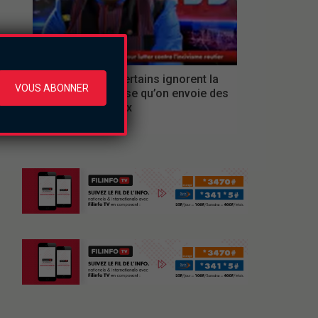
Replay
pour éviter que certains ignorent la
VOUS ABONNER
mesure, je propose qu’on envoie des
messages vocaux
lundi le 3 août 2026