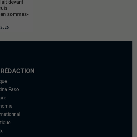
ait devant
suis
 en sommes-
t 2026
 RÉDACTION
ique
kina Faso
ure
nomie
rnationnal
tique
te