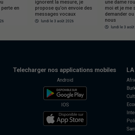
eu
ignorent la mesure, je
une dame roul
perte en
propose qu’on envoie des
moi et je me 
messages vocaux
demander ou
nous
026
lundi le 3 août 2026
lundi le 3 aoû
Telecharger nos applications mobiles
LA
Android
Afr
Bur
Cult
Eco
IOS
Inte
Poli
San