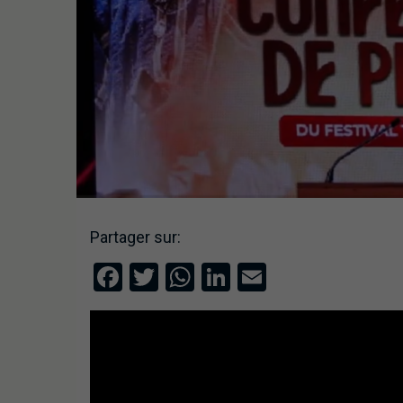
Partager sur:
Facebook
Twitter
WhatsApp
LinkedIn
Email