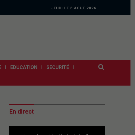
JEUDI LE 6 AOÛT 2026
E
EDUCATION
SECURITÉ
En direct
This
is
a