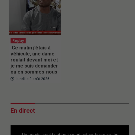
Replay
Ce matin j’étais à
véhicule, une dame
roulait devant moi et
je me suis demander
ou en sommes-nous
lundi le 3 août 2026
En direct
This
is
a
The media could not be loaded, either because the