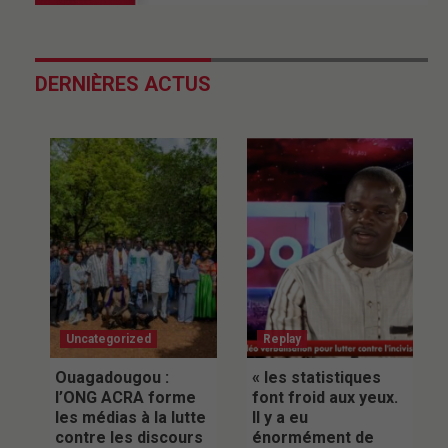
DERNIÈRES ACTUS
Uncategorized
Replay
Ouagadougou :
« les statistiques
l’ONG ACRA forme
font froid aux yeux.
les médias à la lutte
Il y a eu
contre les discours
énormément de