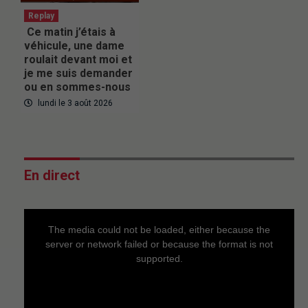
Replay
Ce matin j’étais à
véhicule, une dame
roulait devant moi et
je me suis demander
ou en sommes-nous
lundi le 3 août 2026
En direct
This
is
a
The media could not be loaded, either because the
modal
window.
server or network failed or because the format is not
supported.