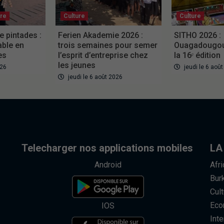
ure
Culture
Culture
e pintades :
Ferien Akademie 2026 :
SITHO 2026 :
able en
trois semaines pour semer
Ouagadougou 
es
l’esprit d’entreprise chez
la 16ᵉ édition
les jeunes
026
jeudi le 6 aoû
jeudi le 6 août 2026
Telecharger nos applications mobiles
LA
Android
Afr
Bur
Cult
Eco
IOS
Inte