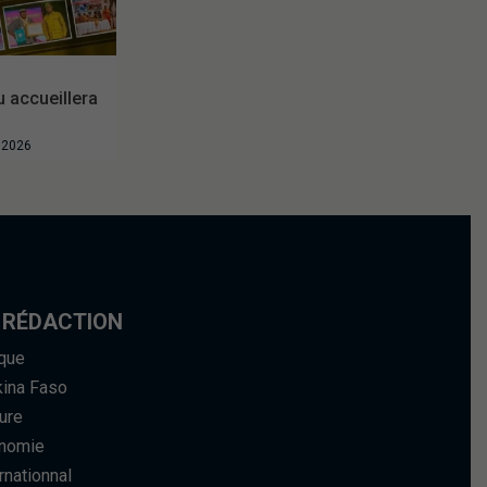
accueillera
t 2026
 RÉDACTION
ique
kina Faso
ure
nomie
rnationnal