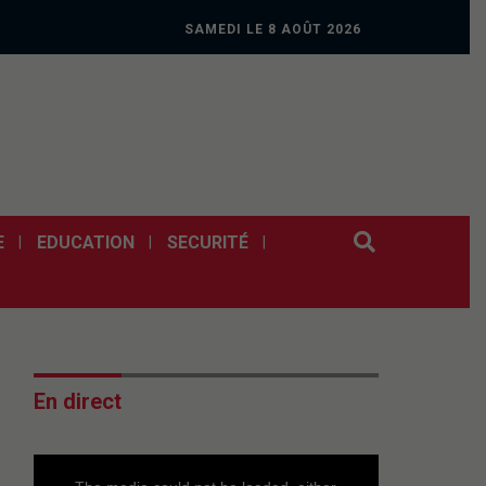
SAMEDI LE 8 AOÛT 2026
E
EDUCATION
SECURITÉ
En direct
This
is
a