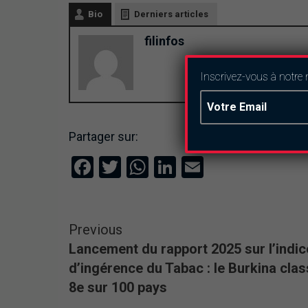
Bio
Derniers articles
filinfos
Inscrivez-vous à notre 
Partager sur:
Facebook
Twitter
WhatsApp
LinkedIn
Email
Previous
Lancement du rapport 2025 sur l’indic
d’ingérence du Tabac : le Burkina cla
8e sur 100 pays