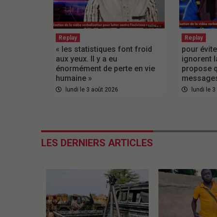
Replay
Replay
« les statistiques font froid
pour évite
aux yeux. Il y a eu
ignorent l
énormément de perte en vie
propose q
humaine »
messages
lundi le 3 août 2026
lundi le 
LES DERNIERS ARTICLES