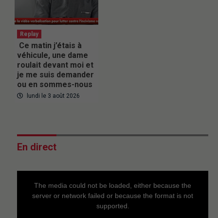
Replay
Ce matin j’étais à
véhicule, une dame
roulait devant moi et
je me suis demander
ou en sommes-nous
lundi le 3 août 2026
En direct
This
is
a
The media could not be loaded, either because the
modal
window.
server or network failed or because the format is not
supported.