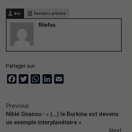
Bio
Derniers articles
filinfos
Partager sur:
Facebook
Twitter
WhatsApp
LinkedIn
Email
Previous
Niblé Gnanou : « (…) le Burkina est devenu
un exemple interplanétaire »
Next