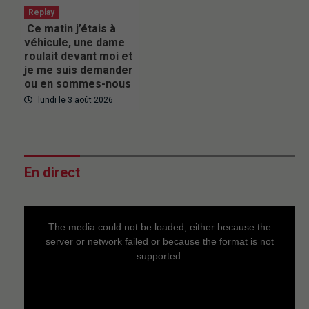
Replay
Ce matin j’étais à
véhicule, une dame
roulait devant moi et
je me suis demander
ou en sommes-nous
lundi le 3 août 2026
En direct
This
is
a
The media could not be loaded, either because the
modal
window.
server or network failed or because the format is not
supported.