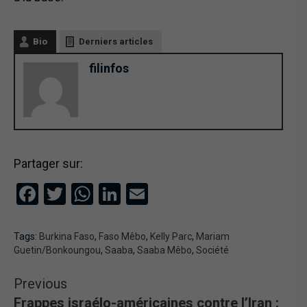
Bio
Derniers articles
filinfos
Partager sur:
Facebook
Twitter
WhatsApp
LinkedIn
Email
Tags:
Burkina Faso
,
Faso Mêbo
,
Kelly Parc
,
Mariam
Guetin/Bonkoungou
,
Saaba
,
Saaba Mêbo
,
Société
Previous
Frappes israélo-américaines contre l’Iran :