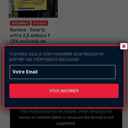
Actualités
Societe
Burkina : Smarty
offre 2,5 millions F
CFA au Fonds de
soutien patriotique
Inscrivez-vous à notre newsletter pour recevoir en
vendredi le 24 juillet
premier nos informations exclusives
2026
En direct
VOUS ABONNER
This
is
a
The media could not be loaded, either because the
modal
window.
server or network failed or because the format is not
supported.