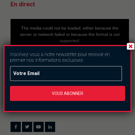
En direct
This
is
a
The media could not be loaded, either because the
modal
window.
server or network failed or because the format is not
supported.
Inscrivez-vous à notre newsletter pour recevoir en
premier nos informations exclusives
VOUS ABONNER
Nous suivre