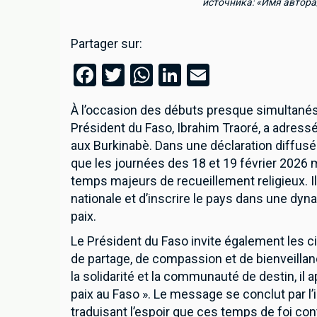
источника: «Имя автора
Partager sur:
Facebook
Twitter
WhatsApp
LinkedIn
Email
À l’occasion des débuts presque simultanés
Président du Faso, Ibrahim Traoré, a adr
aux Burkinabè. Dans une déclaration diffusée
que les journées des 18 et 19 février 2026
temps majeurs de recueillement religieux. Il
nationale et d’inscrire le pays dans une dyna
paix.
Le Président du Faso invite également les ci
Inscrivez-vous à notre 
de partage, de compassion et de bienveillan
la solidarité et la communauté de destin, il 
paix au Faso ». Le message se conclut par l’
traduisant l’espoir que ces temps de foi co