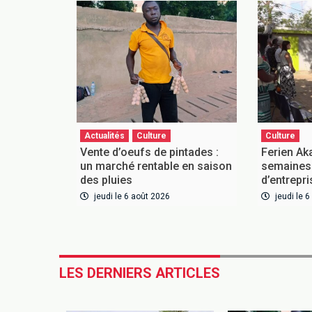
Actualités
Culture
Culture
Vente d’oeufs de pintades :
Ferien Ak
un marché rentable en saison
semaines 
des pluies
d’entrepr
jeudi le 6 août 2026
jeudi le 
LES DERNIERS ARTICLES