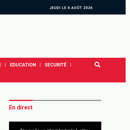
JEUDI LE 6 AOÛT 2026
E
EDUCATION
SECURITÉ
En direct
This
is
a