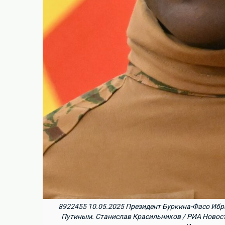
8922455 10.05.2025 Президент Буркина-Фасо Ибр
Путиным. Станислав Красильников / РИА Новост