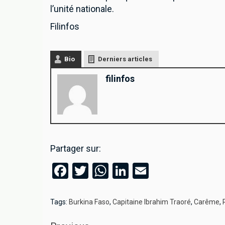
l’unité nationale.
Filinfos
Bio
Derniers articles
filinfos
Partager sur:
Facebook
Twitter
WhatsApp
LinkedIn
Email
Tags:
Burkina Faso
,
Capitaine Ibrahim Traoré
,
Carême
,