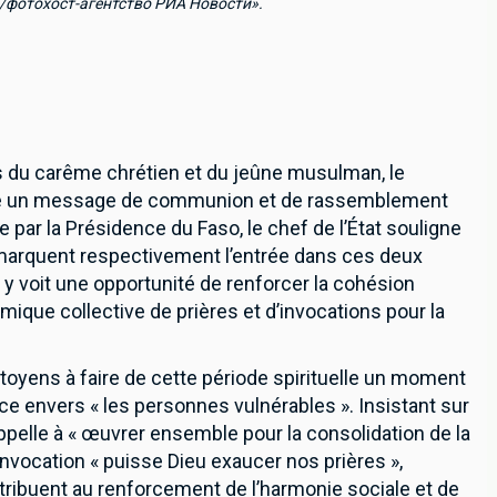
/фотохост-агентство РИА Новости».
 du carême chrétien et du jeûne musulman, le
essé un message de communion et de rassemblement
 par la Présidence du Faso, le chef de l’État souligne
 marquent respectivement l’entrée dans ces deux
 y voit une opportunité de renforcer la cohésion
mique collective de prières et d’invocations pour la
toyens à faire de cette période spirituelle un moment
newsletter pour recevoir en premier nos informations exclusives
ce envers « les personnes vulnérables ». Insistant sur
appelle à « œuvrer ensemble pour la consolidation de la
invocation « puisse Dieu exaucer nos prières »,
ntribuent au renforcement de l’harmonie sociale et de