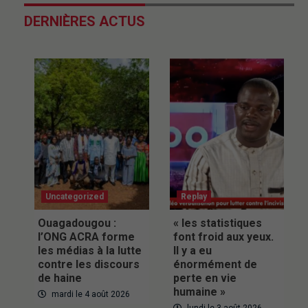
DERNIÈRES ACTUS
Uncategorized
Replay
Ouagadougou :
« les statistiques
l’ONG ACRA forme
font froid aux yeux.
les médias à la lutte
Il y a eu
contre les discours
énormément de
de haine
perte en vie
humaine »
mardi le 4 août 2026