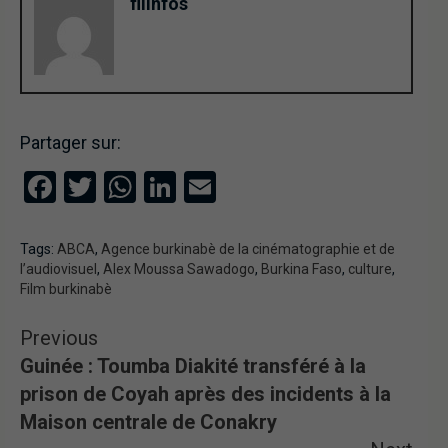
filinfos
Partager sur:
Facebook
Twitter
WhatsApp
LinkedIn
Email
Tags:
ABCA
,
Agence burkinabè de la cinématographie et de
l’audiovisuel
,
Alex Moussa Sawadogo
,
Burkina Faso
,
culture
,
Film burkinabè
Previous
Guinée : Toumba Diakité transféré à la
prison de Coyah après des incidents à la
Maison centrale de Conakry