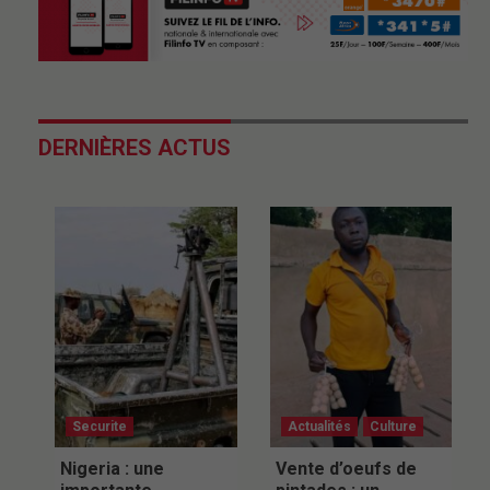
DERNIÈRES ACTUS
Securite
Actualités
Culture
Nigeria : une
Vente d’oeufs de