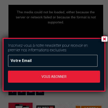
This
is
a
The media could not be loaded, either because the
modal
window.
server or network failed or because the format is not
supported.
Inscrivez-vous à notre newsletter pour recevoir en
premier nos informations exclusives
Nous suivre
VOUS ABONNER