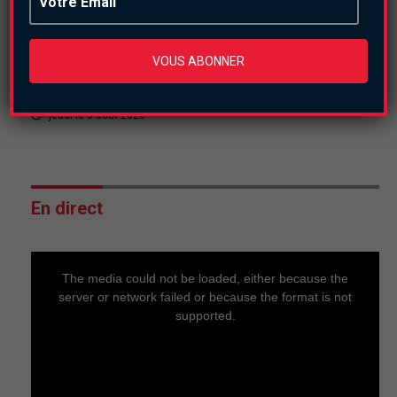
Actualités
Culture
Vente d’oeufs de
pintades : un marché
VOUS ABONNER
rentable en saison
des pluies
jeudi le 6 août 2026
En direct
This
is
a
The media could not be loaded, either because the
modal
window.
server or network failed or because the format is not
supported.