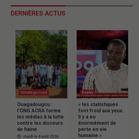
DERNIÈRES ACTUS
Uncategorized
Replay
Ouagadougou :
« les statistiques
l’ONG ACRA forme
font froid aux yeux.
les médias à la lutte
Il y a eu
contre les discours
énormément de
de haine
perte en vie
humaine »
mardi le 4 août 2026