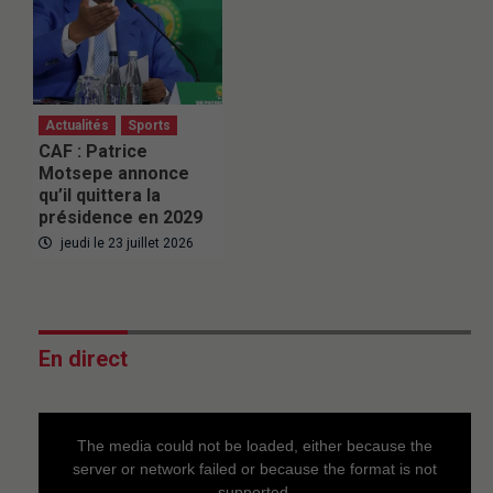
Actualités
Sports
CAF : Patrice
Motsepe annonce
qu’il quittera la
présidence en 2029
jeudi le 23 juillet 2026
En direct
This
is
a
The media could not be loaded, either because the
modal
window.
server or network failed or because the format is not
supported.