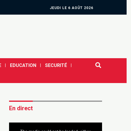
JEUDI LE 6 AOÛT 2026
E
EDUCATION
SECURITÉ
En direct
This
is
a