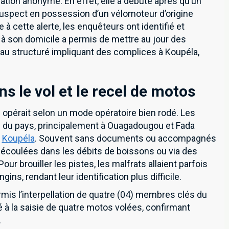
tion anonyme. En effet, elle a débuté après qu’un
 suspect en possession d’un vélomoteur d’origine
 cette alerte, les enquêteurs ont identifié et
 à son domicile a permis de mettre au jour des
eau structuré impliquant des complices à Koupéla,
s le vol et le recel de motos
 opérait selon un mode opératoire bien rodé. Les
s du pays, principalement à Ouagadougou et Fada
à
Koupéla
. Souvent sans documents ou accompagnés
 écoulées dans les débits de boissons ou via des
ur brouiller les pistes, les malfrats allaient parfois
ns, rendant leur identification plus difficile.
rmis l’interpellation de quatre (04) membres clés du
 à la saisie de quatre motos volées, confirmant
newsletter pour recevoir en premier nos informations exclusives
.