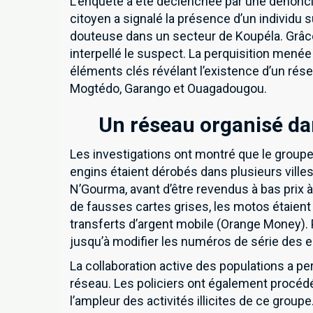
L’enquête a été déclenchée par une dénoncia
citoyen a signalé la présence d’un individu
douteuse dans un secteur de Koupéla. Grâce à
interpellé le suspect. La perquisition menée
éléments clés révélant l’existence d’un rés
Mogtédo, Garango et Ouagadougou.
Un réseau organisé dan
Les investigations ont montré que le groupe
engins étaient dérobés dans plusieurs ville
N’Gourma, avant d’être revendus à bas prix 
de fausses cartes grises, les motos étaient
transferts d’argent mobile (Orange Money). Po
jusqu’à modifier les numéros de série des engi
La collaboration active des populations a pe
réseau. Les policiers ont également procédé
Inscrivez-vous à notre 
l’ampleur des activités illicites de ce groupe