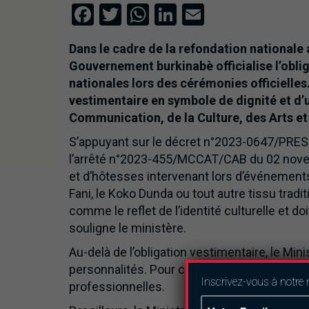
Facebook
Twitter
WhatsApp
LinkedIn
Email
Dans le cadre de la refondation nationale 
Gouvernement burkinabè officialise l’obliga
nationales lors des cérémonies officielles.
vestimentaire en symbole de dignité et d’un
Communication, de la Culture, des Arts et
S’appuyant sur le décret n°2023-0647/PR
l’arrêté n°2023-455/MCCAT/CAB du 02 novem
et d’hôtesses intervenant lors d’événements
Fani, le Koko Dunda ou tout autre tissu trad
comme le reflet de l’identité culturelle et do
souligne le ministère.
Au-delà de l’obligation vestimentaire, le Mini
personnalités. Pour ce faire, les tenues por
Inscrivez-vous à notre 
professionnelles.