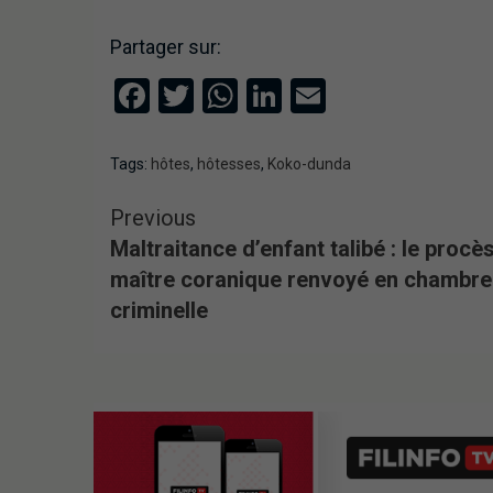
Partager sur:
Facebook
Twitter
WhatsApp
LinkedIn
Email
Tags:
hôtes
,
hôtesses
,
Koko-dunda
Previous
Maltraitance d’enfant talibé : le procè
maître coranique renvoyé en chambre
criminelle