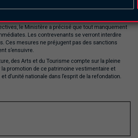
t » les coiffures et coiffes traditionnelles burkinabè,
s qui participent à la valorisation de l’identité
directives, le Ministère a précisé que tout manquement
mmédiates. Les contrevenants se verront interdire
els. Ces mesures ne préjugent pas des sanctions
ent s’ensuivre.
ture, des Arts et du Tourisme compte sur la pleine
la promotion de ce patrimoine vestimentaire et
 et d’unité nationale dans l’esprit de la refondation.