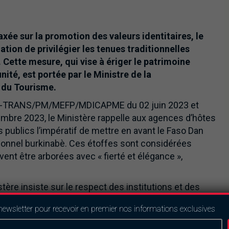
axée sur la promotion des valeurs identitaires, le
tion de privilégier les tenues traditionnelles
 Cette mesure, qui vise à ériger le patrimoine
ité, est portée par le Ministre de la
 du Tourisme.
ES-TRANS/PM/MEFP/MDICAPME du 02 juin 2023 et
bre 2023, le Ministère rappelle aux agences d’hôtes
 publics l’impératif de mettre en avant le Faso Dan
itionnel burkinabè. Ces étoffes sont considérées
ivent être arborées avec « fierté et élégance »,
stère insiste sur le respect des institutions et des
tées doivent être décentes, sobres et
newsletter pour recevoir en premier nos informations exclusives