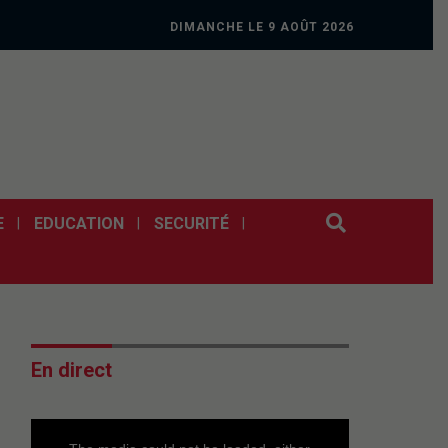
DIMANCHE LE 9 AOÛT 2026
E
EDUCATION
SECURITÉ
En direct
This
is
a