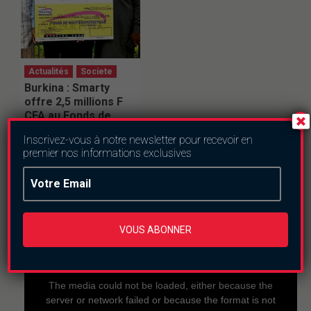
Actualités
Societe
Burkina : Smarty
offre 2,5 millions F
CFA au Fonds de
soutien patriotique
Inscrivez-vous à notre newsletter pour recevoir en
vendredi le 24 juillet
premier nos informations exclusives
2026
En direct
VOUS ABONNER
This
is
a
The media could not be loaded, either because the
modal
window.
server or network failed or because the format is not