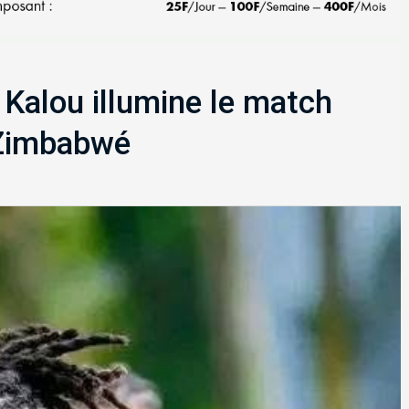
é Kalou illumine le match
 Zimbabwé