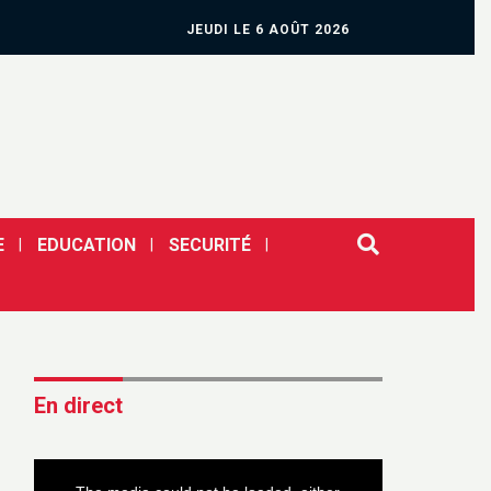
JEUDI LE 6 AOÛT 2026
E
EDUCATION
SECURITÉ
En direct
This
is
a