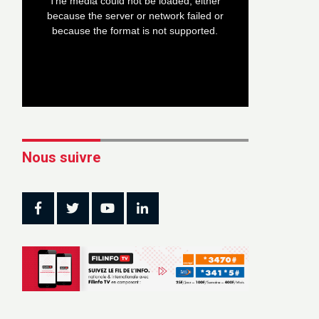
The media could not be loaded, either
modal
window.
because the server or network failed or
because the format is not supported.
Nous suivre