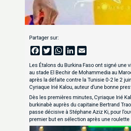
Partager sur:
Facebook
Twitter
WhatsApp
LinkedIn
Email
Les Étalons du Burkina Faso ont signé une v
au stade El Bechir de Mohammedia au Maroc
après la défaite contre la Tunisie 0-2 le 2 ju
Cyriaque Irié Kalou, auteur d’une bonne pre
Dès les premières minutes, Cyriaque Irié K
burkinabè auprès du capitaine Bertrand Traor
passe décisive à Stéphane Aziz Ki, pour l’ouv
premier but en sélection après une roulett
Inscrivez-vous à notre 