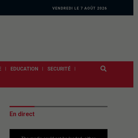
VENDREDI LE 7 AOÛT 2026
E
EDUCATION
SECURITÉ
En direct
This
is
a