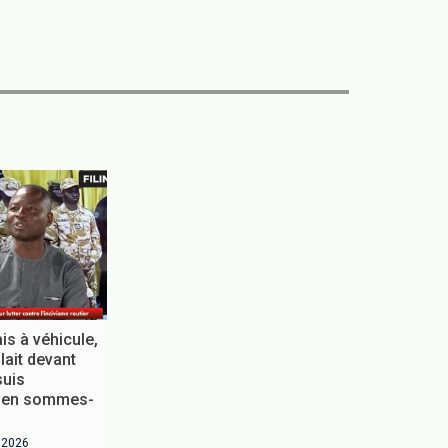
is à véhicule,
ait devant
suis
 en sommes-
t 2026