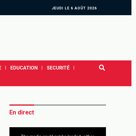
JEUDI LE 6 AOÛT 2026
E
EDUCATION
SECURITÉ
En direct
This
is
a