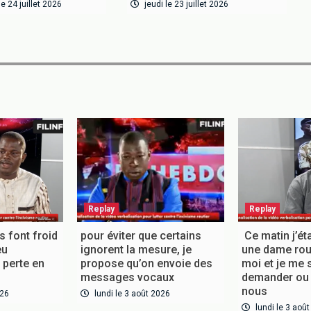
e 24 juillet 2026
jeudi le 23 juillet 2026
Replay
Replay
es font froid
pour éviter que certains
Ce matin j’éta
eu
ignorent la mesure, je
une dame roul
perte en
propose qu’on envoie des
moi et je me 
messages vocaux
demander ou
nous
026
lundi le 3 août 2026
lundi le 3 aoû