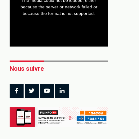
The media could not be loaded, either
modal
window.
because the server or network failed or
because the format is not supported.
Nous suivre