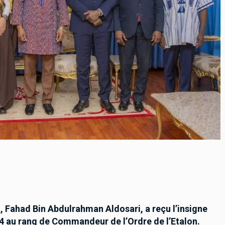
, Fahad Bin Abdulrahman Aldosari, a reçu l’insigne
024 au rang de Commandeur de l’Ordre de l’Etalon.