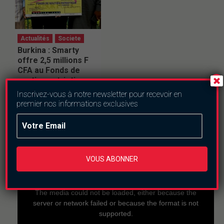
Actualités
Societe
Burkina : Smarty
offre 2,5 millions F
CFA au Fonds de
soutien patriotique
vendredi le 24 juillet
Inscrivez-vous à notre newsletter pour recevoir en
2026
premier nos informations exclusives
En direct
VOUS ABONNER
This
is
a
The media could not be loaded, either because the
modal
window.
server or network failed or because the format is not
supported.