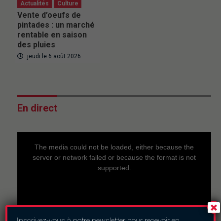
Actualités
Culture
Vente d’oeufs de
pintades : un marché
rentable en saison
des pluies
jeudi le 6 août 2026
En direct
This
is
a
The media could not be loaded, either because the
modal
window.
server or network failed or because the format is not
supported.
Inscrivez-vous à notre newsletter pour recevoir en