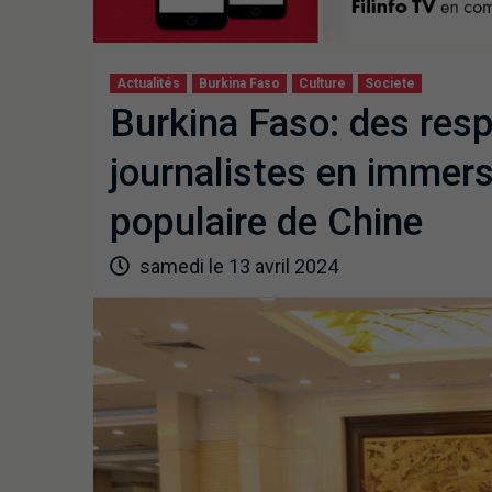
Actualités
Burkina Faso
Culture
Societe
Burkina Faso: des res
journalistes en immer
populaire de Chine
samedi le 13 avril 2024