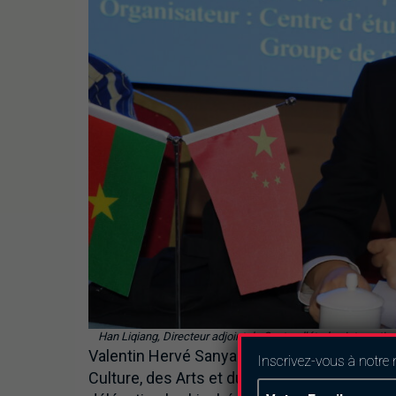
Han Liqiang, Directeur adjoint du Centre d’études internati
Valentin Hervé Sanyan Kambiré, chargé de m
Inscrivez-vous à notre 
Culture, des Arts et du Tourisme du Burkina