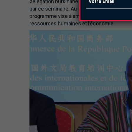
délégation burkinabé ont tous deux exprimé
par ce séminaire. Au-delà de l’enrichissem
programme vise à améliorer la compréhensi
ressources humaines et l’économie.