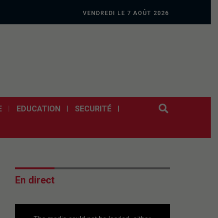
VENDREDI LE 7 AOÛT 2026
E
EDUCATION
SECURITÉ
En direct
This
is
a