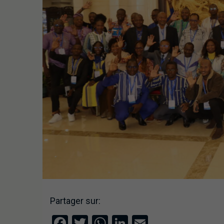
Partager sur:
Facebook
Twitter
WhatsApp
LinkedIn
Email