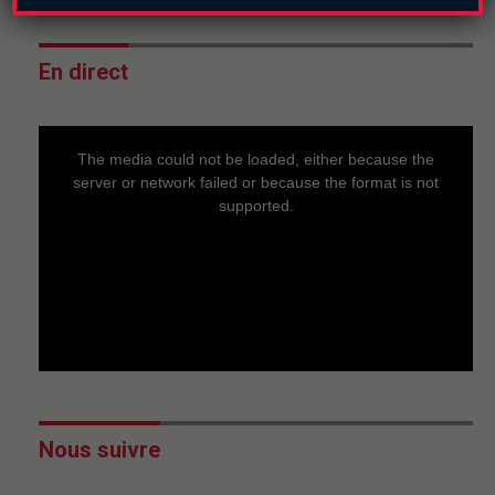
En direct
This
is
a
The media could not be loaded, either because the
modal
window.
server or network failed or because the format is not
supported.
Nous suivre