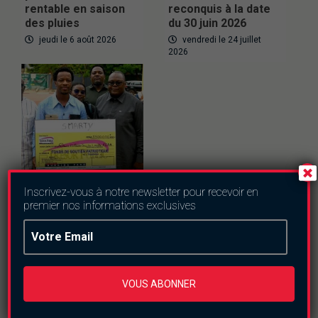
rentable en saison
reconquis à la date
des pluies
du 30 juin 2026
jeudi le 6 août 2026
vendredi le 24 juillet
2026
Inscrivez-vous à notre newsletter pour recevoir en
Actualités
Societe
premier nos informations exclusives
Burkina : Smarty
offre 2,5 millions F
CFA au Fonds de
soutien patriotique
vendredi le 24 juillet
VOUS ABONNER
2026