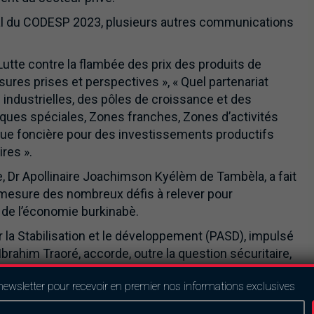
al du CODESP 2023, plusieurs autres communications
 Lutte contre la flambée des prix des produits de
res prises et perspectives », « Quel partenariat
industrielles, des pôles de croissance et des
es spéciales, Zones franches, Zones d’activités
itique foncière pour des investissements productifs
res ».
re, Dr Apollinaire Joachimson Kyélèm de Tambèla, a fait
 mesure des nombreux défis à relever pour
 de l’économie burkinabè.
our la Stabilisation et le développement (PASD), impulsé
 Ibrahim Traoré, accorde, outre la question sécuritaire,
onsidéré à juste titre comme le principal moteur de la
newsletter pour recevoir en premier nos informations exclusives
es et sectorielles sont en cours dans une démarche