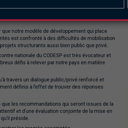
e économie inclusive et prospère à travers ledit Plan
 refonder l’Etat et améliorer la gouvernance », a-t-il
iquer que notre modèle de développement qui place
ités est confronté à des difficultés de mobilisation
projets structurants aussi bien public que privé.
encontre nationale du CODESP est très évocateur et
reux défis à relever par notre pays en matière
’à travers un dialogue public/privé renforcé et
ment définis à l’effet de trouver des réponses
 que les recommandations qui seront issues de la
ttentif et d’une évaluation conjointe de la mise en
u’il préside.