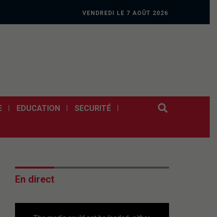
VENDREDI LE 7 AOÛT 2026
E
EDUCATION
SECURITÉ
En direct
This
is
a