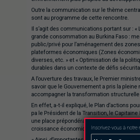
Outre la communication sur le thème centr
sont au programme de cette rencontre.
Il s’agit des communications portant sur : «
grande consommation au Burkina Faso : mesu
public/privé pour l’aménagement des zones 
plateformes économiques (Zones économiqu
diverses, etc. » et « Optimisation de la pol
durables dans un contexte de défis sécuritai
A l’ouverture des travaux, le Premier minist
savoir que le Gouvernement a pris la pleine
accompagner la transformation structurelle
En effet, a-t-il expliqué, le Plan d’actions p
pa le Président de la Transition, le Capitaine
une place prépondérante au secteur privé, c
Inscrivez-vous à notre 
croissance économique.
« Ainsi, d’importantes réformes structurell