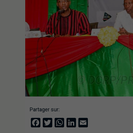
Partager sur:
Facebook
Twitter
WhatsApp
LinkedIn
Email