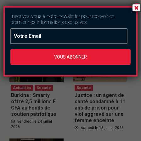
Articles du même genre
Inscrivez-vous à notre newsletter pour recevoir en
premier nos informations exclusives
VOUS ABONNER
Actualités
Societe
Societe
Burkina : Smarty
Justice : un agent de
offre 2,5 millions F
santé condamné à 11
CFA au Fonds de
ans de prison pour
soutien patriotique
viol aggravé sur une
femme enceinte
vendredi le 24 juillet
2026
samedi le 18 juillet 2026