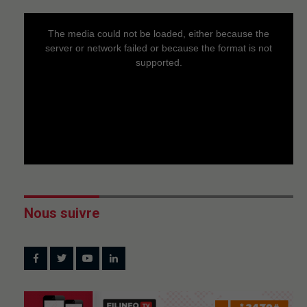
This
is
a
The media could not be loaded, either because the
modal
window.
server or network failed or because the format is not
supported.
Nous suivre