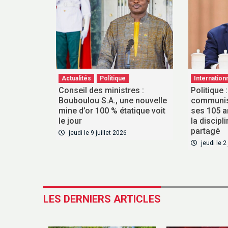
Actualités
Politique
Internation
Conseil des ministres :
Politique :
Bouboulou S.A., une nouvelle
communist
mine d’or 100 % étatique voit
ses 105 a
le jour
la discipli
partagé
jeudi le 9 juillet 2026
jeudi le 2
LES DERNIERS ARTICLES