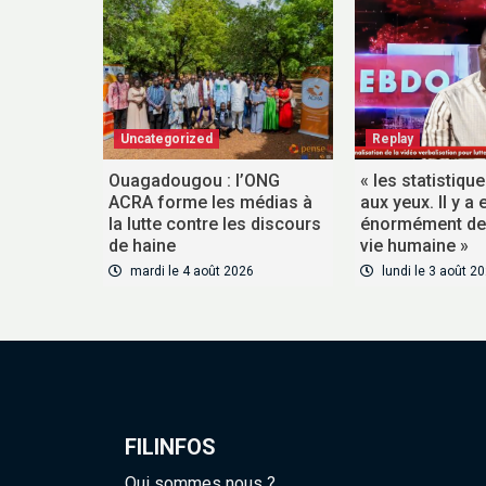
Uncategorized
Replay
Ouagadougou : l’ONG
« les statistiqu
ACRA forme les médias à
aux yeux. Il y a 
la lutte contre les discours
énormément de 
de haine
vie humaine »
mardi le 4 août 2026
lundi le 3 août 2
FILINFOS
Qui sommes nous ?