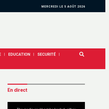
MERCREDI LE 5 AOÛT 2026
E
EDUCATION
SECURITÉ
En direct
This
is
a