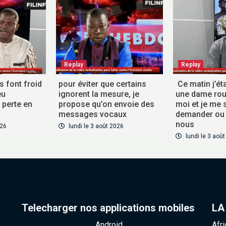
Replay
Replay
es font froid
pour éviter que certains
Ce matin j’éta
eu
ignorent la mesure, je
une dame roul
perte en
propose qu’on envoie des
moi et je me 
messages vocaux
demander ou
nous
026
lundi le 3 août 2026
lundi le 3 aoû
Telecharger nos applications mobiles
LA
Android
Afr