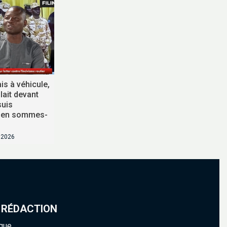
is à véhicule,
ait devant
suis
 en sommes-
t 2026
 RÉDACTION
ique