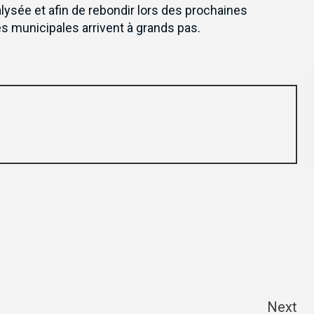
lysée et afin de rebondir lors des prochaines
s municipales arrivent à grands pas.
newsletter pour recevoir en premier nos informations exclusives
Next