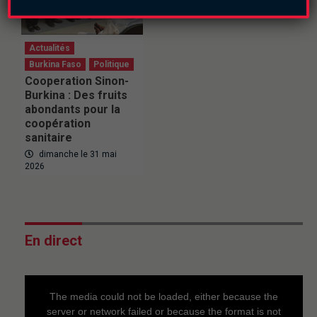
Actualités
Burkina Faso
Politique
Cooperation Sinon-
Burkina : Des fruits
abondants pour la
coopération
sanitaire
dimanche le 31 mai
2026
En direct
This
is
a
The media could not be loaded, either because the
modal
window.
server or network failed or because the format is not