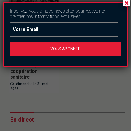
Inscrivez-vous à notre newsletter pour recevoir en
premier nos informations exclusives
Actualités
Burkina Faso
Politique
VOUS ABONNER
Cooperation Sinon-
Burkina : Des fruits
abondants pour la
coopération
sanitaire
dimanche le 31 mai
2026
En direct