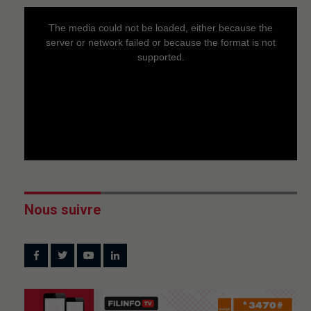
This
is
a
The media could not be loaded, either because the
modal
window.
server or network failed or because the format is not
supported.
Nous suivre