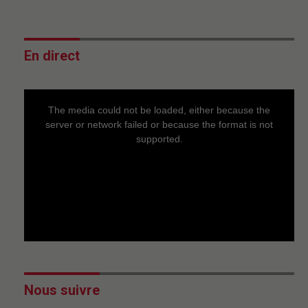
En direct
This
is
a
The media could not be loaded, either because the
modal
window.
server or network failed or because the format is not
supported.
Nous suivre