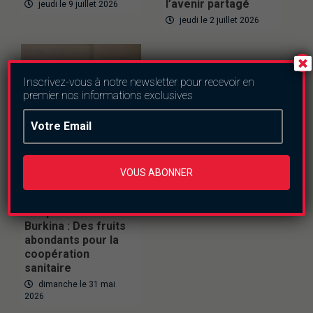
l’avenir partagé
jeudi le 9 juillet 2026
jeudi le 2 juillet 2026
Inscrivez-vous à notre newsletter pour recevoir en
premier nos informations exclusives
VOUS ABONNER
Actualités
Burkina Faso
Politique
Cooperation Sinon-
Burkina : Des fruits
abondants pour la
coopération
sanitaire
dimanche le 31 mai
2026