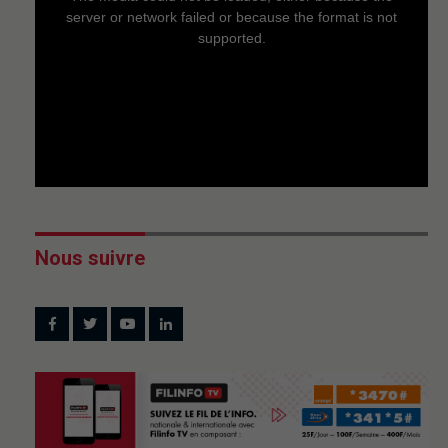
modal
window.
server or network failed or because the format is not
supported.
Nous suivre