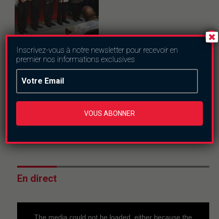
Actualités
Inscrivez-vous à notre newsletter pour recevoir en
Burkina Faso
Politique
premier nos informations exclusives
Cooperation Sinon-
Burkina : Des fruits
abondants pour la
coopération
sanitaire
VOUS ABONNER
dimanche le 31 mai
2026
En direct
This
is
a
The media could not be loaded, either because the