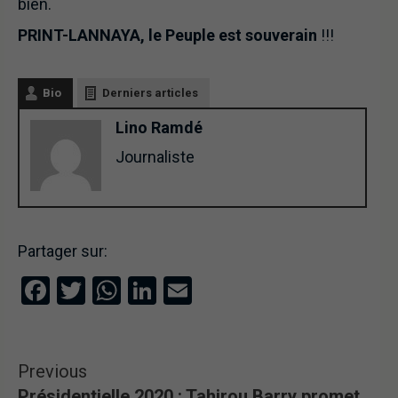
bien.
PRINT-LANNAYA, le Peuple est souverain
!!!
Bio
Derniers articles
Lino Ramdé
Journaliste
Partager sur:
Facebook
Twitter
WhatsApp
LinkedIn
Email
Previous
Présidentielle 2020 : Tahirou Barry promet