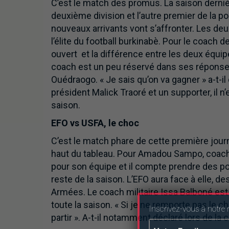
C’est le match des promus. La saison dernièr
deuxième division et l’autre premier de la p
nouveaux arrivants vont s’affronter. Les deu
l’élite du football burkinabè. Pour le coach 
ouvert et la différence entre les deux équipe
coach est un peu réservé dans ses réponses
Ouédraogo. « Je sais qu’on va gagner » a-t-i
président Malick Traoré et un supporter, il n
saison.
EFO vs USFA, le choc
C’est le match phare de cette première jour
haut du tableau. Pour Amadou Sampo, coach 
pour son équipe et il compte prendre des poi
reste de la saison. L’EFO aura face à elle, des
Armées. Le coach militaire Issa Balboné est 
toute la saison. « Si je ne remporte pas le c
Inscrivez-vous à notre 
partir ». A-t-il notamment déclaré lors de l