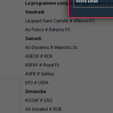
Le programme complet de la première Jo
Vendredi
Léopard Saint Camille # Vitesse FC
As Police # Rahimo FC
Samedi
As Douanes # Majestic Sc
ASECK # RCK
ASFAY # Royal Fc
ASFB # Salitas
EFO # USFA
Dimanche
KOZAF # USO
AS Sonabel # RCB