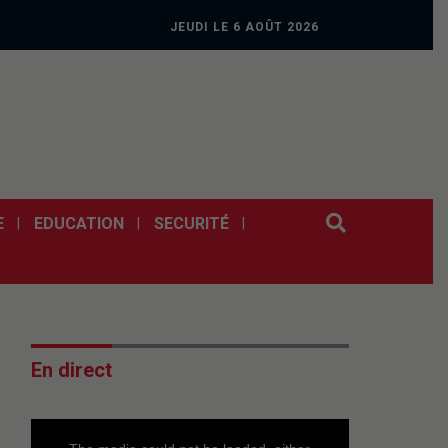
JEUDI LE 6 AOÛT 2026
E
EDUCATION
SECURITÉ
En direct
This
is
a