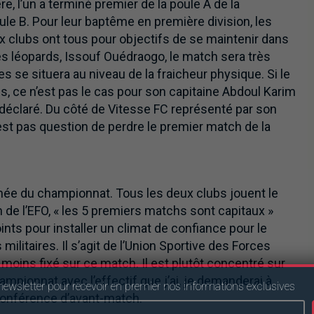
e, l’un a terminé premier de la poule A de la
oule B. Pour leur baptême en première division, les
x clubs ont tous pour objectifs de se maintenir dans
des léopards, Issouf Ouédraogo, le match sera très
s se situera au niveau de la fraicheur physique. Si le
, ce n’est pas le cas pour son capitaine Abdoul Karim
l déclaré. Du côté de Vitesse FC représenté par son
’est pas question de perdre le premier match de la
née du championnat. Tous les deux clubs jouent le
de l’EFO, « les 5 premiers matchs sont capitaux »
nts pour installer un climat de confiance pour le
 militaires. Il s’agit de l’Union Sportive des Forces
moins fixé sur ce match. Il est plutôt concentré sur
hampionnat avec l’effectif que j’ai, je demanderai à
newsletter pour recevoir en premier nos informations exclusives
a conférence d’avant-match.