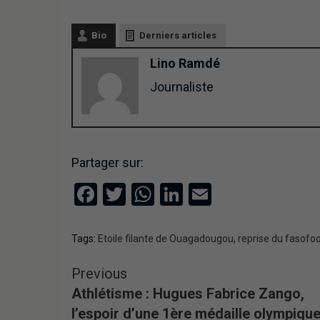
Bio
Derniers articles
Lino Ramdé
Journaliste
Partager sur:
Facebook
Twitter
WhatsApp
LinkedIn
Email
Tags:
Etoile filante de Ouagadougou
,
reprise du fasofo
Previous
Athlétisme : Hugues Fabrice Zango,
l’espoir d’une 1ère médaille olympiqu